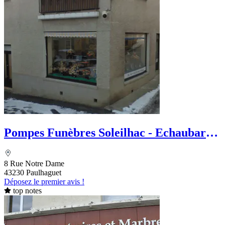
Pompes Funèbres Soleilhac - Echaubard
Croizet Eliane
8 Rue Notre Dame
43230 Paulhaguet
Déposez le premier avis !
top notes