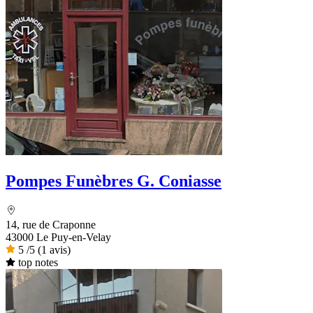
Pompes Funèbres G. Coniasse
14, rue de Craponne
43000 Le Puy-en-Velay
5
/5
(1 avis)
top notes