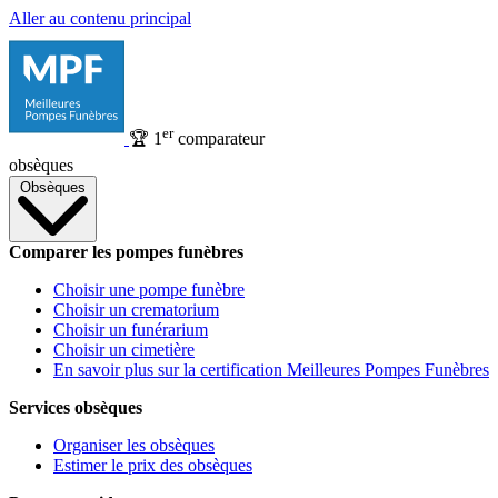
Aller au contenu principal
er
🏆
1
comparateur
obsèques
Obsèques
Comparer les pompes funèbres
Choisir une pompe funèbre
Choisir un crematorium
Choisir un funérarium
Choisir un cimetière
En savoir plus sur la certification Meilleures Pompes Funèbres
Services obsèques
Organiser les obsèques
Estimer le prix des obsèques