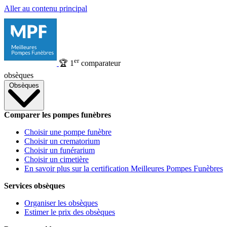
Aller au contenu principal
er
🏆
1
comparateur
obsèques
Obsèques
Comparer les pompes funèbres
Choisir une pompe funèbre
Choisir un crematorium
Choisir un funérarium
Choisir un cimetière
En savoir plus sur la certification Meilleures Pompes Funèbres
Services obsèques
Organiser les obsèques
Estimer le prix des obsèques