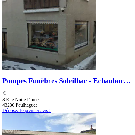
Pompes Funèbres Soleilhac - Echaubard
Croizet Eliane
8 Rue Notre Dame
43230 Paulhaguet
Déposez le premier avis !