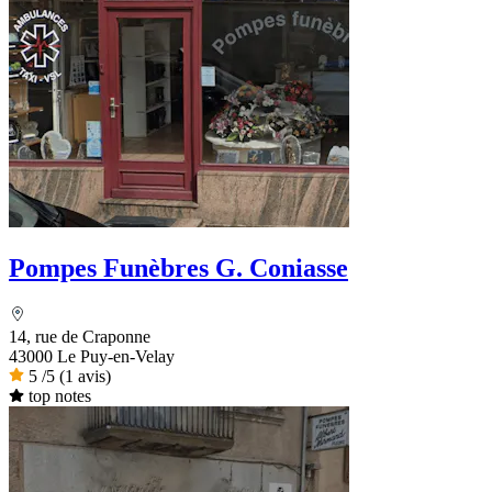
Pompes Funèbres G. Coniasse
14, rue de Craponne
43000 Le Puy-en-Velay
5
/5
(1 avis)
top notes