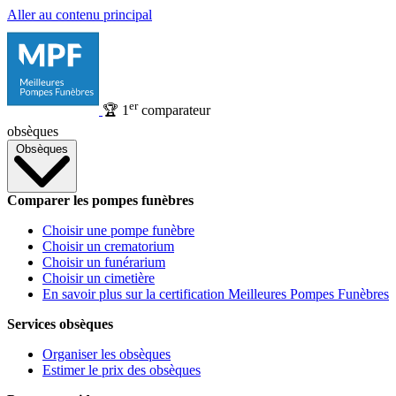
Aller au contenu principal
er
🏆
1
comparateur
obsèques
Obsèques
Comparer les pompes funèbres
Choisir une pompe funèbre
Choisir un crematorium
Choisir un funérarium
Choisir un cimetière
En savoir plus sur la certification Meilleures Pompes Funèbres
Services obsèques
Organiser les obsèques
Estimer le prix des obsèques