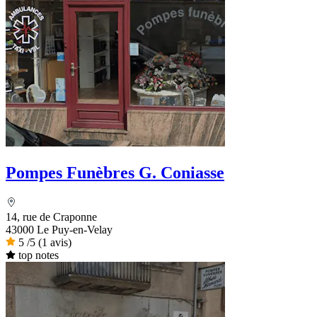
Pompes Funèbres G. Coniasse
14, rue de Craponne
43000 Le Puy-en-Velay
5
/5
(1 avis)
top notes