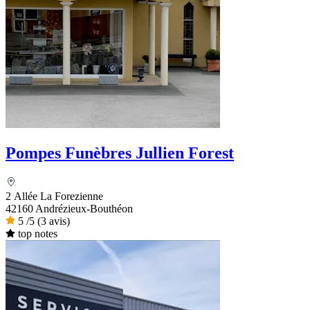
Pompes Funèbres Jullien Forest
2 Allée La Forezienne
42160 Andrézieux-Bouthéon
5
/5
(3 avis)
top notes