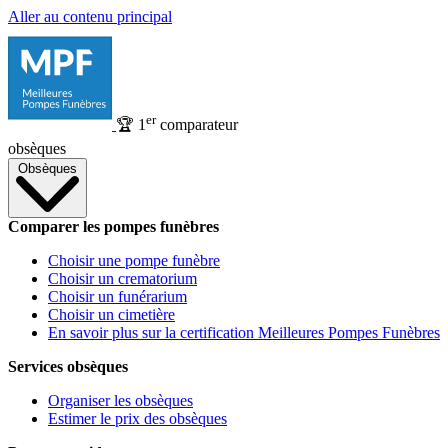
Aller au contenu principal
er
🏆
1
comparateur
obsèques
Obsèques
Comparer les pompes funèbres
Choisir une pompe funèbre
Choisir un crematorium
Choisir un funérarium
Choisir un cimetière
En savoir plus sur la certification Meilleures Pompes Funèbres
Services obsèques
Organiser les obsèques
Estimer le prix des obsèques