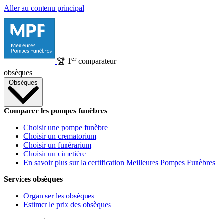
Aller au contenu principal
er
🏆
1
comparateur
obsèques
Obsèques
Comparer les pompes funèbres
Choisir une pompe funèbre
Choisir un crematorium
Choisir un funérarium
Choisir un cimetière
En savoir plus sur la certification Meilleures Pompes Funèbres
Services obsèques
Organiser les obsèques
Estimer le prix des obsèques