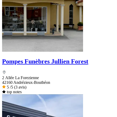
Pompes Funèbres Jullien Forest
2 Allée La Forezienne
42160 Andrézieux-Bouthéon
5
/5
(3 avis)
top notes