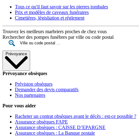
Tous ce qu'il faut savoir sur les pierres tombales
Prix et modèles de caveaux funéraires
Cimetières, législiation et réglement
Trouvez les meilleurs marbriers proches de chez vous
Rechercher des pompes funèbres par ville ou code postal
Prévoyance
Prévoyance obsèques
Prévision obsèques
Demander des devis comparatifs
Nos partenaires
Pour vous aider
Racheter un contrat obsèques avant le décès : est-ce possible ?
Assurance obsèques FAPE
Assurance obsèques : CAISSE D’EPARGNE
Assurance obsèques : La Banque postale