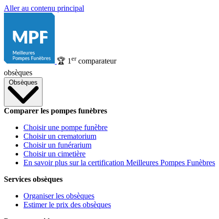
Aller au contenu principal
er
🏆
1
comparateur
obsèques
Obsèques
Comparer les pompes funèbres
Choisir une pompe funèbre
Choisir un crematorium
Choisir un funérarium
Choisir un cimetière
En savoir plus sur la certification Meilleures Pompes Funèbres
Services obsèques
Organiser les obsèques
Estimer le prix des obsèques