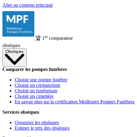
Aller au contenu principal
er
🏆
1
comparateur
obsèques
Obsèques
Comparer les pompes funèbres
Choisir une pompe funèbre
Choisir un crematorium
Choisir un funérarium
Choisir un cimetière
En savoir plus sur la certification Meilleures Pompes Funèbres
Services obsèques
Organiser les obsèques
Estimer le prix des obsèques