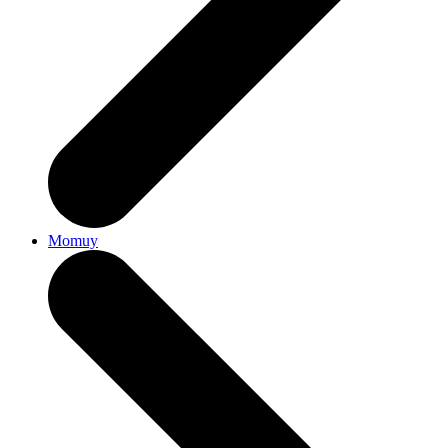
Momuy