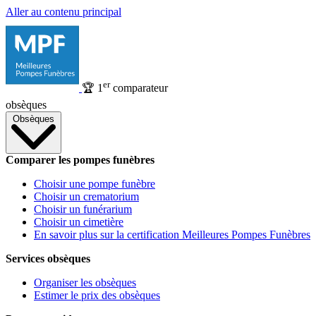
Aller au contenu principal
er
🏆
1
comparateur
obsèques
Obsèques
Comparer les pompes funèbres
Choisir une pompe funèbre
Choisir un crematorium
Choisir un funérarium
Choisir un cimetière
En savoir plus sur la certification Meilleures Pompes Funèbres
Services obsèques
Organiser les obsèques
Estimer le prix des obsèques