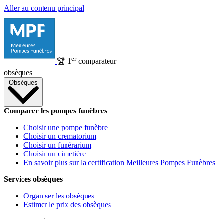
Aller au contenu principal
er
🏆
1
comparateur
obsèques
Obsèques
Comparer les pompes funèbres
Choisir une pompe funèbre
Choisir un crematorium
Choisir un funérarium
Choisir un cimetière
En savoir plus sur la certification Meilleures Pompes Funèbres
Services obsèques
Organiser les obsèques
Estimer le prix des obsèques