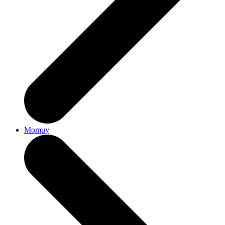
Momuy