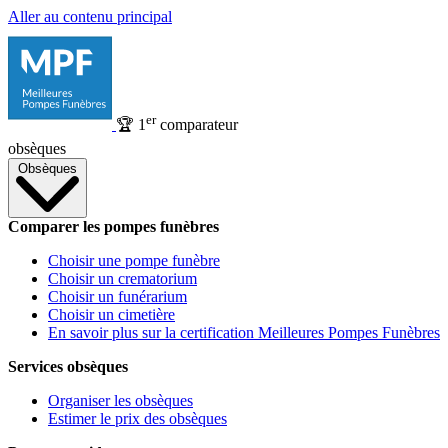
Aller au contenu principal
er
🏆
1
comparateur
obsèques
Obsèques
Comparer les pompes funèbres
Choisir une pompe funèbre
Choisir un crematorium
Choisir un funérarium
Choisir un cimetière
En savoir plus sur la certification Meilleures Pompes Funèbres
Services obsèques
Organiser les obsèques
Estimer le prix des obsèques