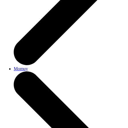
Momuy