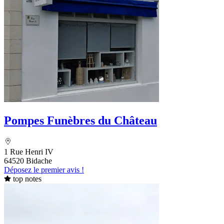
Pompes Funèbres du Château
1 Rue Henri IV
64520 Bidache
Déposez le premier avis !
top notes