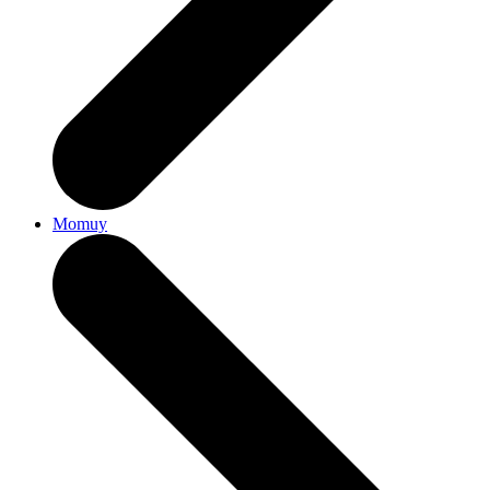
Momuy