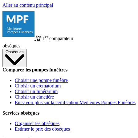
Aller au contenu principal
er
🏆
1
comparateur
obsèques
Obsèques
Comparer les pompes funèbres
Choisir une pompe funèbre
Choisir un crematorium
Choisir un funérarium
Choisir un cimetière
En savoir plus sur la certification Meilleures Pompes Funèbres
Services obsèques
Organiser les obsèques
Estimer le prix des obsèques