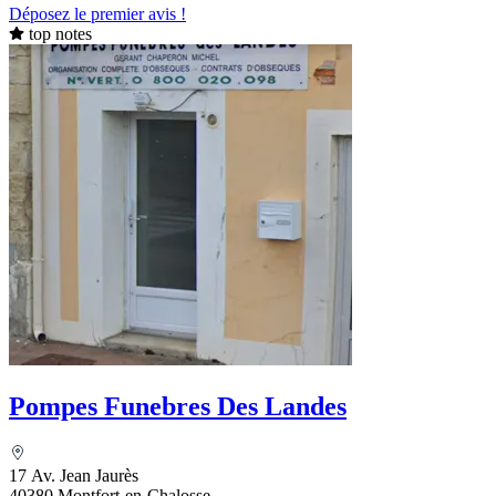
Déposez le premier avis !
top notes
Pompes Funebres Des Landes
17 Av. Jean Jaurès
40380 Montfort-en-Chalosse