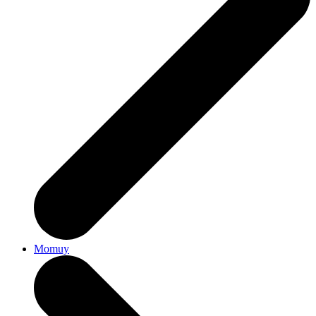
Momuy