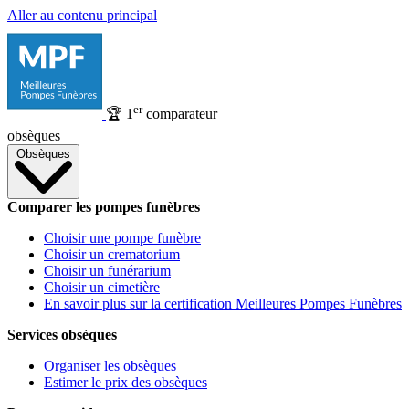
Aller au contenu principal
er
🏆
1
comparateur
obsèques
Obsèques
Comparer les pompes funèbres
Choisir une pompe funèbre
Choisir un crematorium
Choisir un funérarium
Choisir un cimetière
En savoir plus sur la certification Meilleures Pompes Funèbres
Services obsèques
Organiser les obsèques
Estimer le prix des obsèques