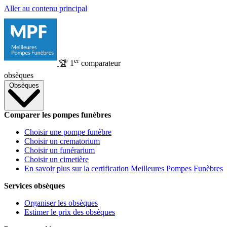
Aller au contenu principal
er
🏆
1
comparateur
obsèques
Obsèques
Comparer les pompes funèbres
Choisir une pompe funèbre
Choisir un crematorium
Choisir un funérarium
Choisir un cimetière
En savoir plus sur la certification Meilleures Pompes Funèbres
Services obsèques
Organiser les obsèques
Estimer le prix des obsèques