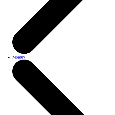
Momuy