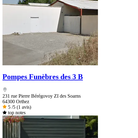
Pompes Funèbres des 3 B
231 rue Pierre Bérégovoy ZI des Soarns
64300 Orthez
5
/5
(1 avis)
top notes