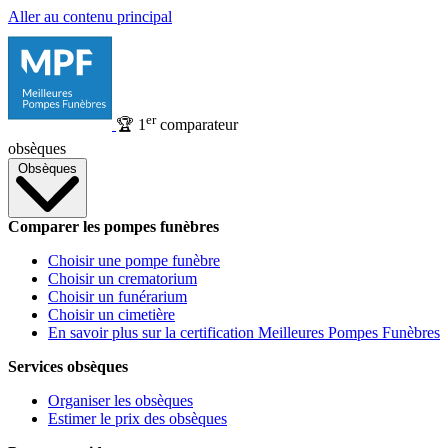
Aller au contenu principal
er
🏆
1
comparateur
obsèques
Obsèques
Comparer les pompes funèbres
Choisir une pompe funèbre
Choisir un crematorium
Choisir un funérarium
Choisir un cimetière
En savoir plus sur la certification Meilleures Pompes Funèbres
Services obsèques
Organiser les obsèques
Estimer le prix des obsèques