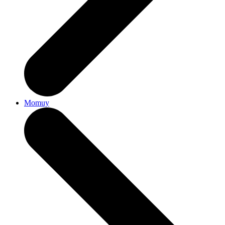
Momuy