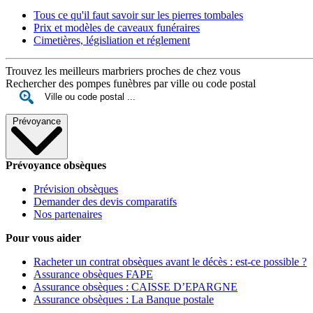
Tous ce qu'il faut savoir sur les pierres tombales
Prix et modèles de caveaux funéraires
Cimetières, législiation et réglement
Trouvez les meilleurs marbriers proches de chez vous
Rechercher des pompes funèbres par ville ou code postal
Prévoyance
Prévoyance obsèques
Prévision obsèques
Demander des devis comparatifs
Nos partenaires
Pour vous aider
Racheter un contrat obsèques avant le décès : est-ce possible ?
Assurance obsèques FAPE
Assurance obsèques : CAISSE D’EPARGNE
Assurance obsèques : La Banque postale