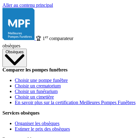
Aller au contenu principal
er
🏆
1
comparateur
obsèques
Obsèques
Comparer les pompes funèbres
Choisir une pompe funèbre
Choisir un crematorium
Choisir un funérarium
Choisir un cimetière
En savoir plus sur la certification Meilleures Pompes Funèbres
Services obsèques
Organiser les obsèques
Estimer le prix des obsèques