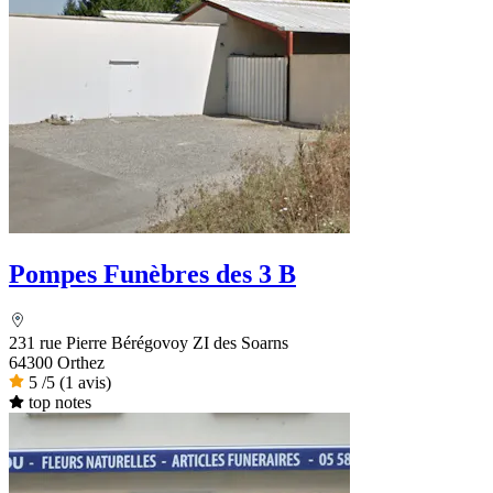
Pompes Funèbres des 3 B
231 rue Pierre Bérégovoy ZI des Soarns
64300 Orthez
5
/5
(1 avis)
top notes