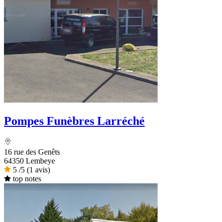
Pompes Funèbres Larréché
16 rue des Genêts
64350 Lembeye
5
/5
(1 avis)
top notes