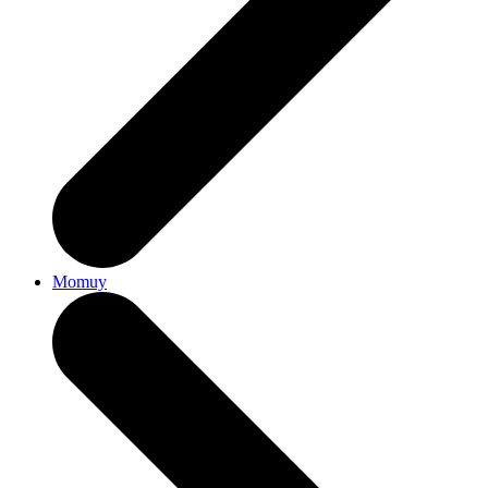
Momuy