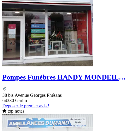
Pompes Funèbres HANDY MONDEILH -
Le Choix Funéraire
38 bis Avenue Georges Phésans
64330 Garlin
Déposez le premier avis !
top notes