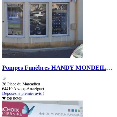
Pompes Funèbres HANDY MONDEILH -
Le Choix Funéraire
38 Place du Marcadieu
64410 Arzacq-Arraziguet
Déposez le premier avis !
top notes