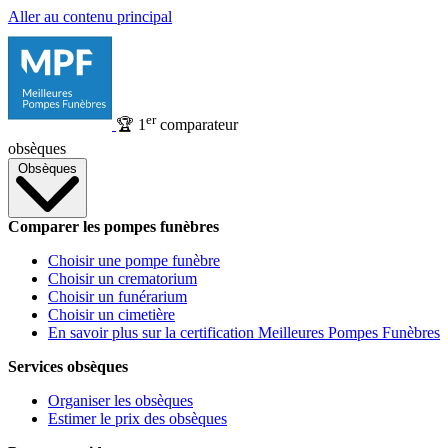
Aller au contenu principal
er
🏆
1
comparateur
obsèques
Obsèques
Comparer les pompes funèbres
Choisir une pompe funèbre
Choisir un crematorium
Choisir un funérarium
Choisir un cimetière
En savoir plus sur la certification Meilleures Pompes Funèbres
Services obsèques
Organiser les obsèques
Estimer le prix des obsèques