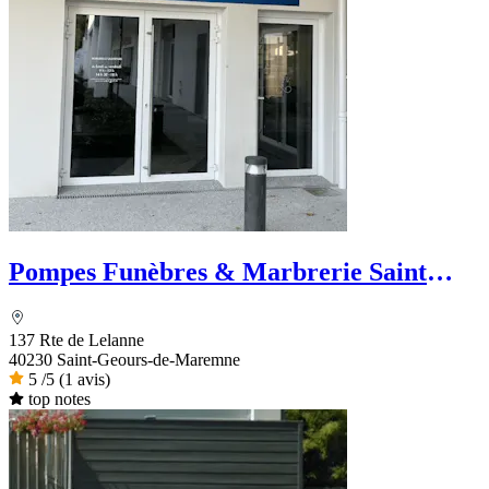
Pompes Funèbres & Marbrerie Saint
Geoursoises
137 Rte de Lelanne
40230 Saint-Geours-de-Maremne
5
/5
(1 avis)
top notes