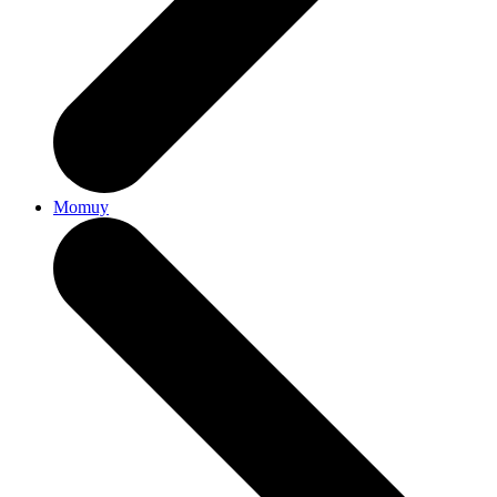
Momuy