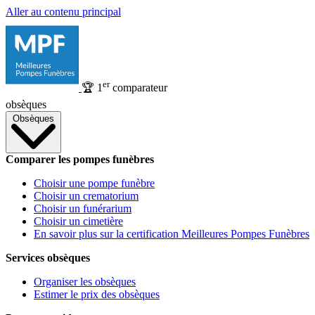
Aller au contenu principal
er
🏆
1
comparateur
obsèques
Obsèques
Comparer les pompes funèbres
Choisir une pompe funèbre
Choisir un crematorium
Choisir un funérarium
Choisir un cimetière
En savoir plus sur la certification Meilleures Pompes Funèbres
Services obsèques
Organiser les obsèques
Estimer le prix des obsèques