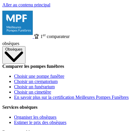
Aller au contenu principal
er
🏆
1
comparateur
obsèques
Obsèques
Comparer les pompes funèbres
Choisir une pompe funèbre
Choisir un crematorium
Choisir un funérarium
Choisir un cimetière
En savoir plus sur la certification Meilleures Pompes Funèbres
Services obsèques
Organiser les obsèques
Estimer le prix des obsèques