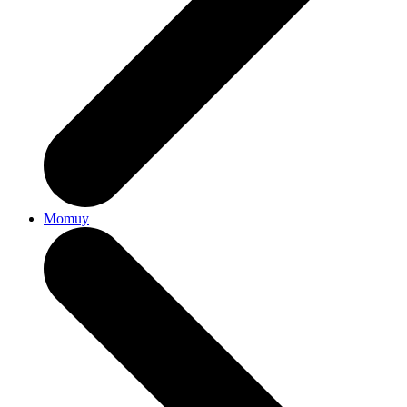
Momuy