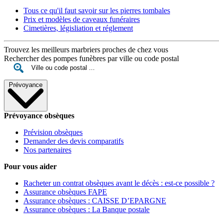
Tous ce qu'il faut savoir sur les pierres tombales
Prix et modèles de caveaux funéraires
Cimetières, législiation et réglement
Trouvez les meilleurs marbriers proches de chez vous
Rechercher des pompes funèbres par ville ou code postal
Prévoyance
Prévoyance obsèques
Prévision obsèques
Demander des devis comparatifs
Nos partenaires
Pour vous aider
Racheter un contrat obsèques avant le décès : est-ce possible ?
Assurance obsèques FAPE
Assurance obsèques : CAISSE D’EPARGNE
Assurance obsèques : La Banque postale