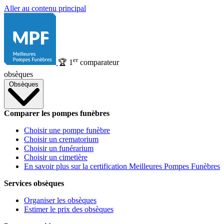
Aller au contenu principal
er
🏆
1
comparateur
obsèques
Obsèques
Comparer les pompes funèbres
Choisir une pompe funèbre
Choisir un crematorium
Choisir un funérarium
Choisir un cimetière
En savoir plus sur la certification Meilleures Pompes Funèbres
Services obsèques
Organiser les obsèques
Estimer le prix des obsèques