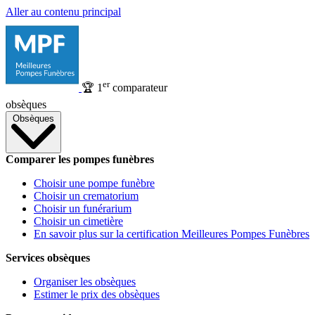
Aller au contenu principal
er
🏆
1
comparateur
obsèques
Obsèques
Comparer les pompes funèbres
Choisir une pompe funèbre
Choisir un crematorium
Choisir un funérarium
Choisir un cimetière
En savoir plus sur la certification Meilleures Pompes Funèbres
Services obsèques
Organiser les obsèques
Estimer le prix des obsèques