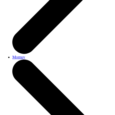
Momuy