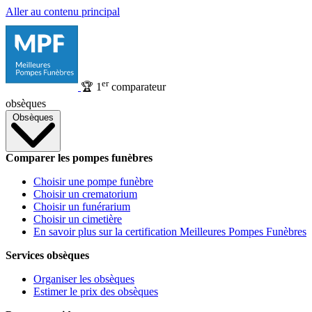
Aller au contenu principal
er
🏆
1
comparateur
obsèques
Obsèques
Comparer les pompes funèbres
Choisir une pompe funèbre
Choisir un crematorium
Choisir un funérarium
Choisir un cimetière
En savoir plus sur la certification Meilleures Pompes Funèbres
Services obsèques
Organiser les obsèques
Estimer le prix des obsèques