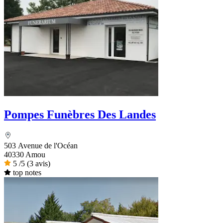
Pompes Funèbres Des Landes
503 Avenue de l'Océan
40330 Amou
5
/5
(3 avis)
top notes