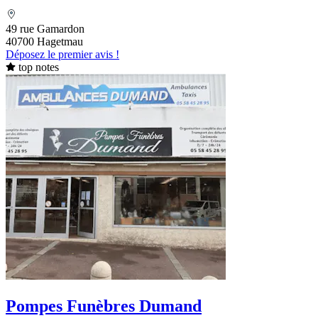
49 rue Gamardon
40700 Hagetmau
Déposez le premier avis !
top notes
Pompes Funèbres Dumand