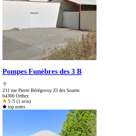
Pompes Funèbres des 3 B
231 rue Pierre Bérégovoy ZI des Soarns
64300 Orthez
5
/5
(1 avis)
top notes