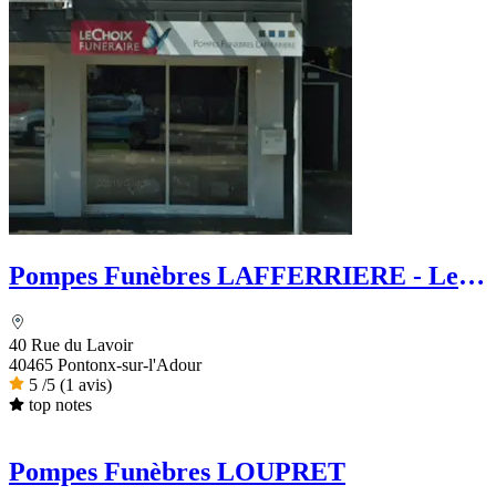
Pompes Funèbres LAFFERRIERE - Le
Choix Funéraire
40 Rue du Lavoir
40465 Pontonx-sur-l'Adour
5
/5
(1 avis)
top notes
Pompes Funèbres LOUPRET