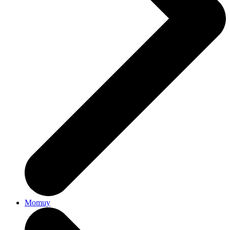
Momuy