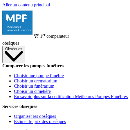
Aller au contenu principal
er
🏆
1
comparateur
obsèques
Obsèques
Comparer les pompes funèbres
Choisir une pompe funèbre
Choisir un crematorium
Choisir un funérarium
Choisir un cimetière
En savoir plus sur la certification Meilleures Pompes Funèbres
Services obsèques
Organiser les obsèques
Estimer le prix des obsèques