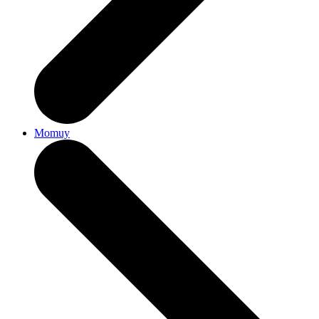
Momuy