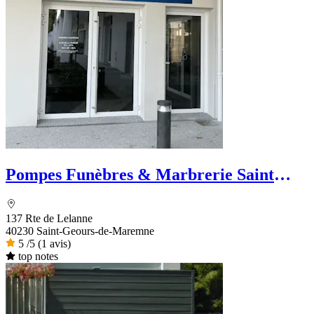
Pompes Funèbres & Marbrerie Saint
Geoursoises
137 Rte de Lelanne
40230 Saint-Geours-de-Maremne
5
/5
(1 avis)
top notes