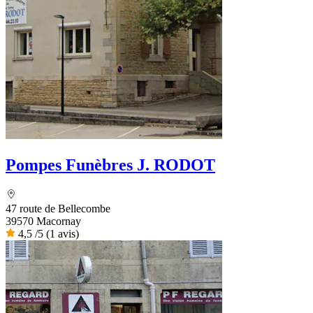
Pompes Funèbres J. RODOT
47 route de Bellecombe
39570 Macornay
4,5
/5
(1 avis)