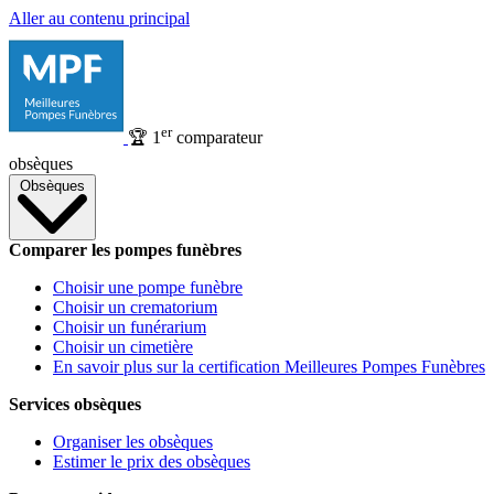
Aller au contenu principal
er
🏆
1
comparateur
obsèques
Obsèques
Comparer les pompes funèbres
Choisir une pompe funèbre
Choisir un crematorium
Choisir un funérarium
Choisir un cimetière
En savoir plus sur la certification Meilleures Pompes Funèbres
Services obsèques
Organiser les obsèques
Estimer le prix des obsèques