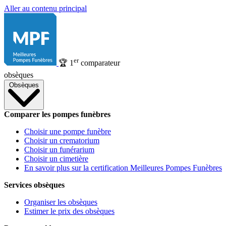
Aller au contenu principal
er
🏆
1
comparateur
obsèques
Obsèques
Comparer les pompes funèbres
Choisir une pompe funèbre
Choisir un crematorium
Choisir un funérarium
Choisir un cimetière
En savoir plus sur la certification Meilleures Pompes Funèbres
Services obsèques
Organiser les obsèques
Estimer le prix des obsèques