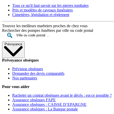
Tous ce qu'il faut savoir sur les pierres tombales
Prix et modèles de caveaux funéraires
Cimetières, législiation et réglement
Trouvez les meilleurs marbriers proches de chez vous
Rechercher des pompes funèbres par ville ou code postal
Prévoyance
Prévoyance obsèques
Prévision obsèques
Demander des devis comparatifs
Nos partenaires
Pour vous aider
Racheter un contrat obsèques avant le décès : est-ce possible ?
Assurance obsèques FAPE
Assurance obsèques : CAISSE D’EPARGNE
Assurance obsèques : La Banque postale