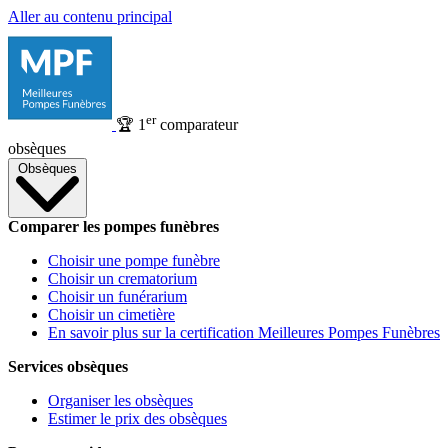
Aller au contenu principal
er
🏆
1
comparateur
obsèques
Obsèques
Comparer les pompes funèbres
Choisir une pompe funèbre
Choisir un crematorium
Choisir un funérarium
Choisir un cimetière
En savoir plus sur la certification Meilleures Pompes Funèbres
Services obsèques
Organiser les obsèques
Estimer le prix des obsèques