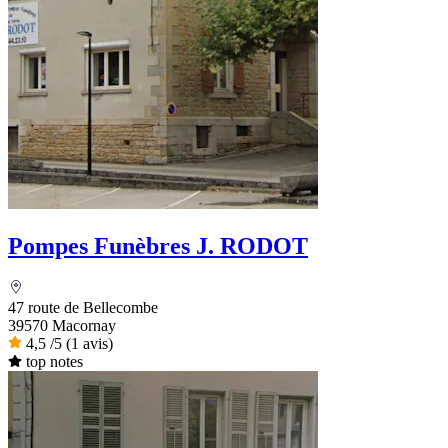
Pompes Funèbres J. RODOT
47 route de Bellecombe
39570 Macornay
4,5
/5
(1 avis)
top notes