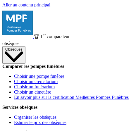
Aller au contenu principal
er
🏆
1
comparateur
obsèques
Obsèques
Comparer les pompes funèbres
Choisir une pompe funèbre
Choisir un crematorium
Choisir un funérarium
Choisir un cimetière
En savoir plus sur la certification Meilleures Pompes Funèbres
Services obsèques
Organiser les obsèques
Estimer le prix des obsèques