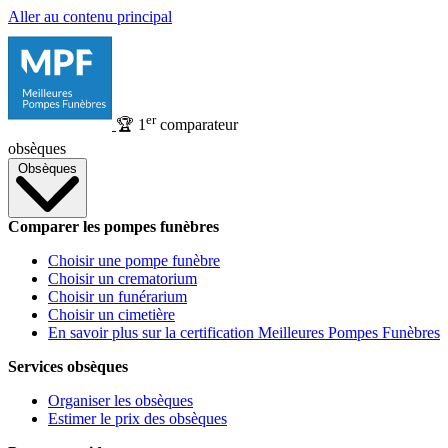
Aller au contenu principal
er
🏆
1
comparateur
obsèques
Obsèques
Comparer les pompes funèbres
Choisir une pompe funèbre
Choisir un crematorium
Choisir un funérarium
Choisir un cimetière
En savoir plus sur la certification Meilleures Pompes Funèbres
Services obsèques
Organiser les obsèques
Estimer le prix des obsèques