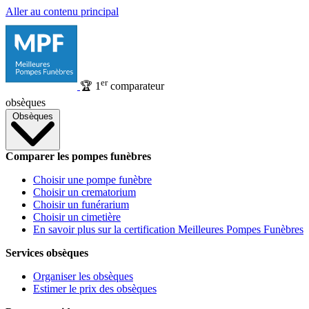
Aller au contenu principal
er
🏆
1
comparateur
obsèques
Obsèques
Comparer les pompes funèbres
Choisir une pompe funèbre
Choisir un crematorium
Choisir un funérarium
Choisir un cimetière
En savoir plus sur la certification Meilleures Pompes Funèbres
Services obsèques
Organiser les obsèques
Estimer le prix des obsèques