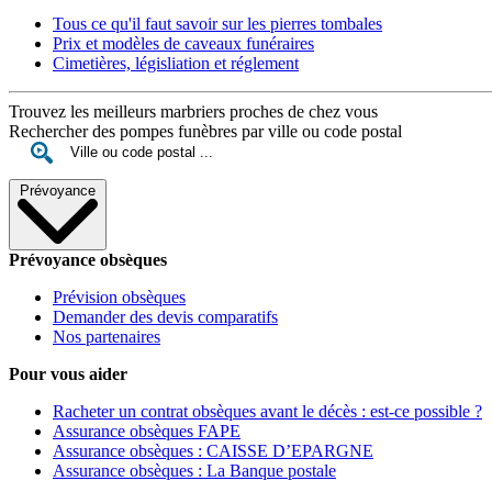
Tous ce qu'il faut savoir sur les pierres tombales
Prix et modèles de caveaux funéraires
Cimetières, législiation et réglement
Trouvez les meilleurs marbriers proches de chez vous
Rechercher des pompes funèbres par ville ou code postal
Prévoyance
Prévoyance obsèques
Prévision obsèques
Demander des devis comparatifs
Nos partenaires
Pour vous aider
Racheter un contrat obsèques avant le décès : est-ce possible ?
Assurance obsèques FAPE
Assurance obsèques : CAISSE D’EPARGNE
Assurance obsèques : La Banque postale