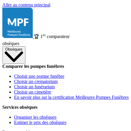
Aller au contenu principal
er
🏆
1
comparateur
obsèques
Obsèques
Comparer les pompes funèbres
Choisir une pompe funèbre
Choisir un crematorium
Choisir un funérarium
Choisir un cimetière
En savoir plus sur la certification Meilleures Pompes Funèbres
Services obsèques
Organiser les obsèques
Estimer le prix des obsèques