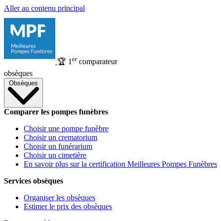
Aller au contenu principal
er
🏆
1
comparateur
obsèques
Obsèques
Comparer les pompes funèbres
Choisir une pompe funèbre
Choisir un crematorium
Choisir un funérarium
Choisir un cimetière
En savoir plus sur la certification Meilleures Pompes Funèbres
Services obsèques
Organiser les obsèques
Estimer le prix des obsèques