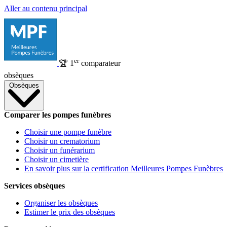
Aller au contenu principal
er
🏆
1
comparateur
obsèques
Obsèques
Comparer les pompes funèbres
Choisir une pompe funèbre
Choisir un crematorium
Choisir un funérarium
Choisir un cimetière
En savoir plus sur la certification Meilleures Pompes Funèbres
Services obsèques
Organiser les obsèques
Estimer le prix des obsèques