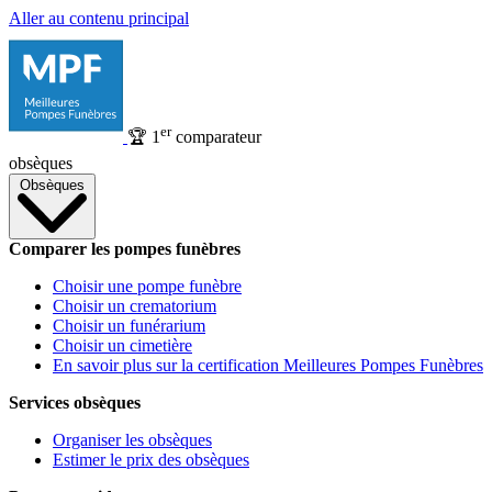
Aller au contenu principal
er
🏆
1
comparateur
obsèques
Obsèques
Comparer les pompes funèbres
Choisir une pompe funèbre
Choisir un crematorium
Choisir un funérarium
Choisir un cimetière
En savoir plus sur la certification Meilleures Pompes Funèbres
Services obsèques
Organiser les obsèques
Estimer le prix des obsèques