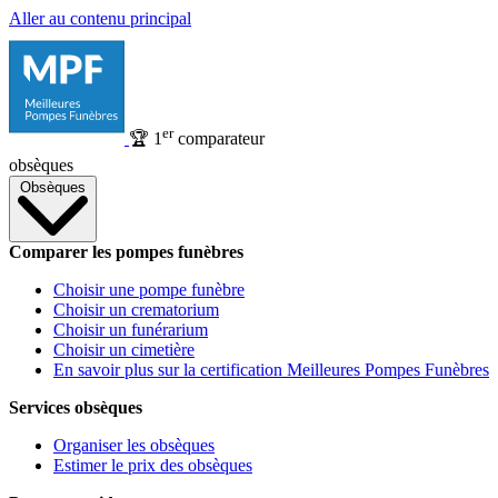
Aller au contenu principal
er
🏆
1
comparateur
obsèques
Obsèques
Comparer les pompes funèbres
Choisir une pompe funèbre
Choisir un crematorium
Choisir un funérarium
Choisir un cimetière
En savoir plus sur la certification Meilleures Pompes Funèbres
Services obsèques
Organiser les obsèques
Estimer le prix des obsèques