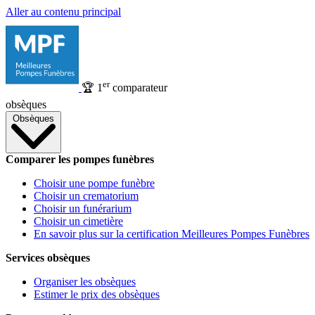
Aller au contenu principal
er
🏆
1
comparateur
obsèques
Obsèques
Comparer les pompes funèbres
Choisir une pompe funèbre
Choisir un crematorium
Choisir un funérarium
Choisir un cimetière
En savoir plus sur la certification Meilleures Pompes Funèbres
Services obsèques
Organiser les obsèques
Estimer le prix des obsèques