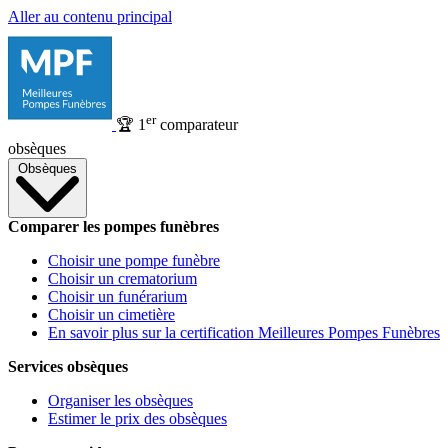
Aller au contenu principal
er
🏆
1
comparateur
obsèques
Obsèques
Comparer les pompes funèbres
Choisir une pompe funèbre
Choisir un crematorium
Choisir un funérarium
Choisir un cimetière
En savoir plus sur la certification Meilleures Pompes Funèbres
Services obsèques
Organiser les obsèques
Estimer le prix des obsèques