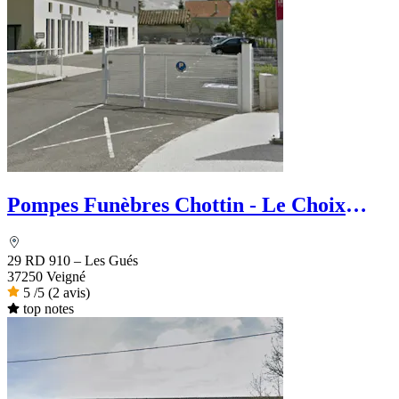
Pompes Funèbres Chottin - Le Choix
Funéraire
29 RD 910 – Les Gués
37250 Veigné
5
/5
(2 avis)
top notes