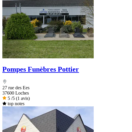
Pompes Funèbres Pottier
27 rue des Ees
37600 Loches
5
/5
(1 avis)
top notes