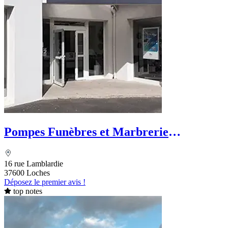
Pompes Funèbres et Marbrerie
Blanchard - PFG
16 rue Lamblardie
37600 Loches
Déposez le premier avis !
top notes