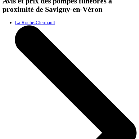
Avis et prix des
pompes funèbres
à
proximité de Savigny-en-Véron
La Roche-Clermault