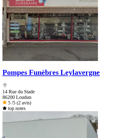
Pompes Funèbres Leylavergne
14 Rue du Stade
86200 Loudun
5
/5
(2 avis)
top notes