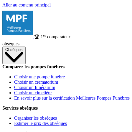
Aller au contenu principal
er
🏆
1
comparateur
obsèques
Obsèques
Comparer les pompes funèbres
Choisir une pompe funèbre
Choisir un crematorium
Choisir un funérarium
Choisir un cimetière
En savoir plus sur la certification Meilleures Pompes Funèbres
Services obsèques
Organiser les obsèques
Estimer le prix des obsèques