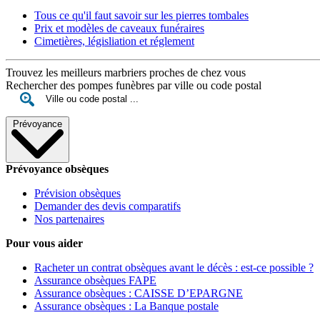
Tous ce qu'il faut savoir sur les pierres tombales
Prix et modèles de caveaux funéraires
Cimetières, législiation et réglement
Trouvez les meilleurs marbriers proches de chez vous
Rechercher des pompes funèbres par ville ou code postal
Prévoyance
Prévoyance obsèques
Prévision obsèques
Demander des devis comparatifs
Nos partenaires
Pour vous aider
Racheter un contrat obsèques avant le décès : est-ce possible ?
Assurance obsèques FAPE
Assurance obsèques : CAISSE D’EPARGNE
Assurance obsèques : La Banque postale