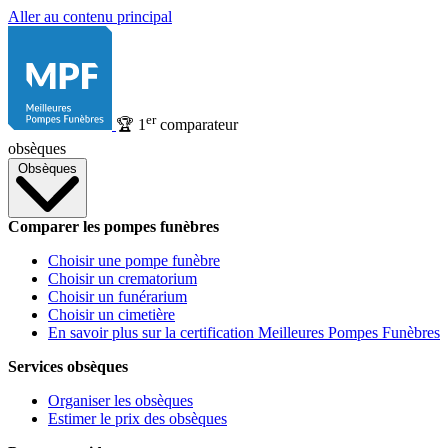
Aller au contenu principal
er
🏆
1
comparateur
obsèques
Obsèques
Comparer les pompes funèbres
Choisir une pompe funèbre
Choisir un crematorium
Choisir un funérarium
Choisir un cimetière
En savoir plus sur la certification Meilleures Pompes Funèbres
Services obsèques
Organiser les obsèques
Estimer le prix des obsèques