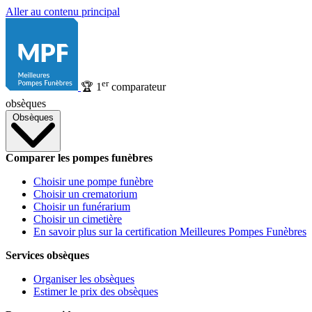
Aller au contenu principal
er
🏆
1
comparateur
obsèques
Obsèques
Comparer les pompes funèbres
Choisir une pompe funèbre
Choisir un crematorium
Choisir un funérarium
Choisir un cimetière
En savoir plus sur la certification Meilleures Pompes Funèbres
Services obsèques
Organiser les obsèques
Estimer le prix des obsèques