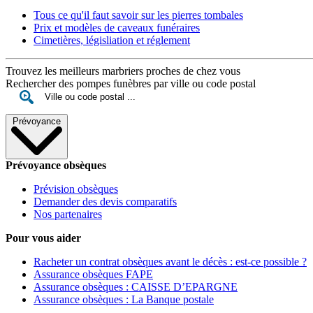
Tous ce qu'il faut savoir sur les pierres tombales
Prix et modèles de caveaux funéraires
Cimetières, législiation et réglement
Trouvez les meilleurs marbriers proches de chez vous
Rechercher des pompes funèbres par ville ou code postal
Prévoyance
Prévoyance obsèques
Prévision obsèques
Demander des devis comparatifs
Nos partenaires
Pour vous aider
Racheter un contrat obsèques avant le décès : est-ce possible ?
Assurance obsèques FAPE
Assurance obsèques : CAISSE D’EPARGNE
Assurance obsèques : La Banque postale