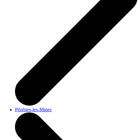
Pézènes-les-Mines