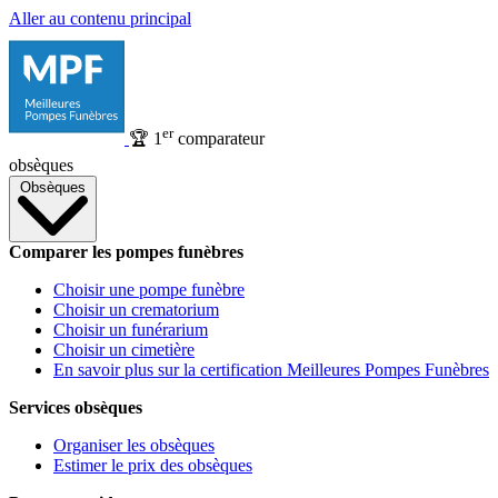
Aller au contenu principal
er
🏆
1
comparateur
obsèques
Obsèques
Comparer les pompes funèbres
Choisir une pompe funèbre
Choisir un crematorium
Choisir un funérarium
Choisir un cimetière
En savoir plus sur la certification Meilleures Pompes Funèbres
Services obsèques
Organiser les obsèques
Estimer le prix des obsèques