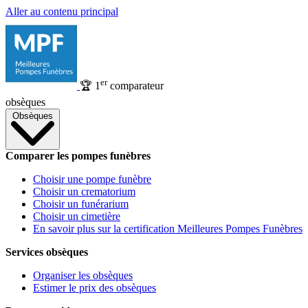
Aller au contenu principal
er
🏆
1
comparateur
obsèques
Obsèques
Comparer les pompes funèbres
Choisir une pompe funèbre
Choisir un crematorium
Choisir un funérarium
Choisir un cimetière
En savoir plus sur la certification Meilleures Pompes Funèbres
Services obsèques
Organiser les obsèques
Estimer le prix des obsèques