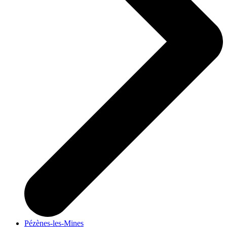
Pézènes-les-Mines