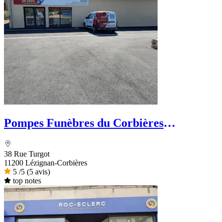
Pompes Funèbres du Corbières
Minervois - Le Choix Funéraire
38 Rue Turgot
11200 Lézignan-Corbières
5
/5
(5 avis)
top notes