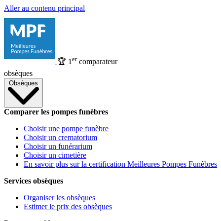
Aller au contenu principal
er
🏆
1
comparateur
obsèques
Obsèques
Comparer les pompes funèbres
Choisir une pompe funèbre
Choisir un crematorium
Choisir un funérarium
Choisir un cimetière
En savoir plus sur la certification Meilleures Pompes Funèbres
Services obsèques
Organiser les obsèques
Estimer le prix des obsèques