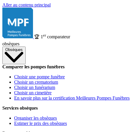
Aller au contenu principal
er
🏆
1
comparateur
obsèques
Obsèques
Comparer les pompes funèbres
Choisir une pompe funèbre
Choisir un crematorium
Choisir un funérarium
Choisir un cimetière
En savoir plus sur la certification Meilleures Pompes Funèbres
Services obsèques
Organiser les obsèques
Estimer le prix des obsèques