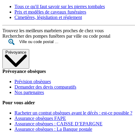
Tous ce qu'il faut savoir sur les pierres tombales
Prix et modèles de caveaux funéraires
Cimetières, législiation et réglement
Trouvez les meilleurs marbriers proches de chez vous
Rechercher des pompes funèbres par ville ou code postal
Prévoyance
Prévoyance obsèques
Prévision obsèques
Demander des devis comparatifs
Nos partenaires
Pour vous aider
Racheter un contrat obsèques avant le décès : est-ce possible ?
Assurance obsèques FAPE
Assurance obsèques : CAISSE D’EPARGNE
Assurance obsèques : La Banque postale