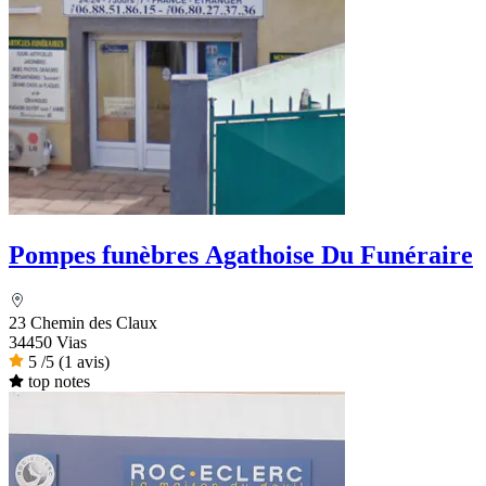
Pompes funèbres Agathoise Du Funéraire
23 Chemin des Claux
34450 Vias
5
/5
(1 avis)
top notes