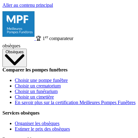
Aller au contenu principal
er
🏆
1
comparateur
obsèques
Obsèques
Comparer les pompes funèbres
Choisir une pompe funèbre
Choisir un crematorium
Choisir un funérarium
Choisir un cimetière
En savoir plus sur la certification Meilleures Pompes Funèbres
Services obsèques
Organiser les obsèques
Estimer le prix des obsèques