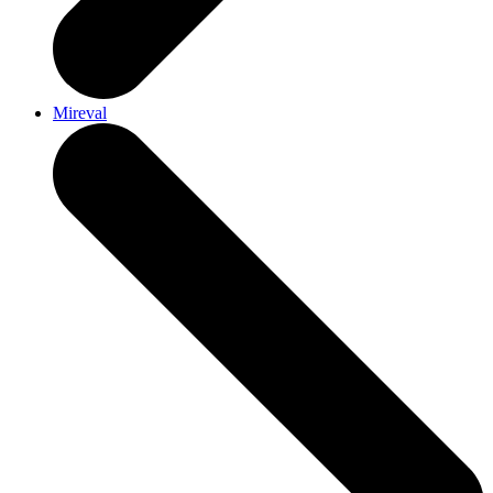
Mireval