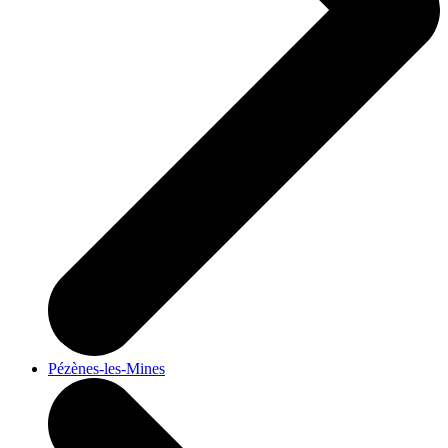
Pézènes-les-Mines