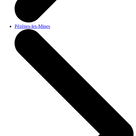
Pézènes-les-Mines