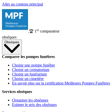
Aller au contenu principal
er
🏆
1
comparateur
obsèques
Obsèques
Comparer les pompes funèbres
Choisir une pompe funèbre
Choisir un crematorium
Choisir un funérarium
Choisir un cimetière
En savoir plus sur la certification Meilleures Pompes Funèbres
Services obsèques
Organiser les obsèques
Estimer le prix des obsèques