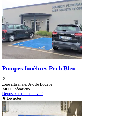
Pompes funèbres Pech Bleu
zone artisanale, Av. de Lodève
34600 Bédarieux
Déposez le premier avis !
top notes