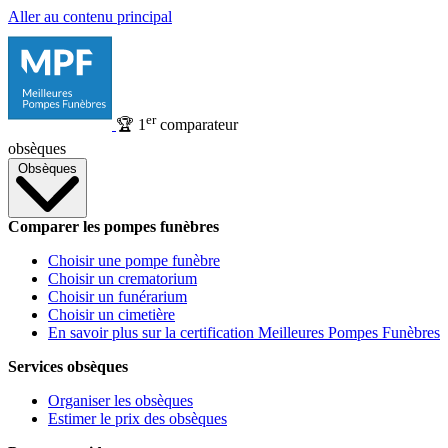
Aller au contenu principal
er
🏆
1
comparateur
obsèques
Obsèques
Comparer les pompes funèbres
Choisir une pompe funèbre
Choisir un crematorium
Choisir un funérarium
Choisir un cimetière
En savoir plus sur la certification Meilleures Pompes Funèbres
Services obsèques
Organiser les obsèques
Estimer le prix des obsèques