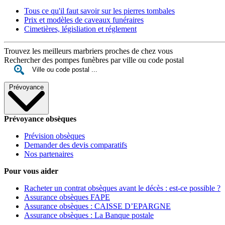
Tous ce qu'il faut savoir sur les pierres tombales
Prix et modèles de caveaux funéraires
Cimetières, législiation et réglement
Trouvez les meilleurs marbriers proches de chez vous
Rechercher des pompes funèbres par ville ou code postal
Prévoyance
Prévoyance obsèques
Prévision obsèques
Demander des devis comparatifs
Nos partenaires
Pour vous aider
Racheter un contrat obsèques avant le décès : est-ce possible ?
Assurance obsèques FAPE
Assurance obsèques : CAISSE D’EPARGNE
Assurance obsèques : La Banque postale