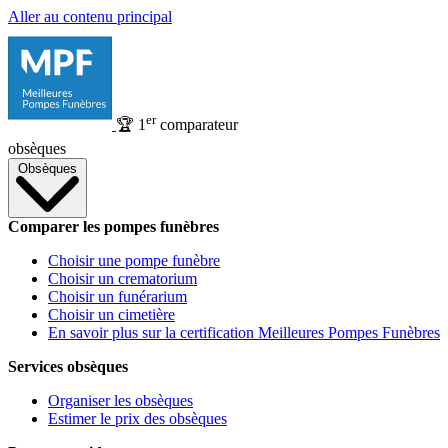
Aller au contenu principal
er
🏆
1
comparateur
obsèques
Obsèques
Comparer les pompes funèbres
Choisir une pompe funèbre
Choisir un crematorium
Choisir un funérarium
Choisir un cimetière
En savoir plus sur la certification Meilleures Pompes Funèbres
Services obsèques
Organiser les obsèques
Estimer le prix des obsèques