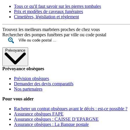
Tous ce qu'il faut savoir sur les pierres tombales
Prix et modèles de caveaux funéraires
Cimetières, législiation et réglement
Trouvez les meilleurs marbriers proches de chez vous
Rechercher des pompes funèbres par ville ou code postal
Prévoyance
Prévoyance obsèques
Prévision obsèques
Demander des devis comparatifs
Nos partenaires
Pour vous aider
Racheter un contrat obsèques avant le décès : est-ce possible ?
Assurance obsèques FAPE
Assurance obsèques : CAISSE D’EPARGNE
Assurance obsèques : La Banque postale