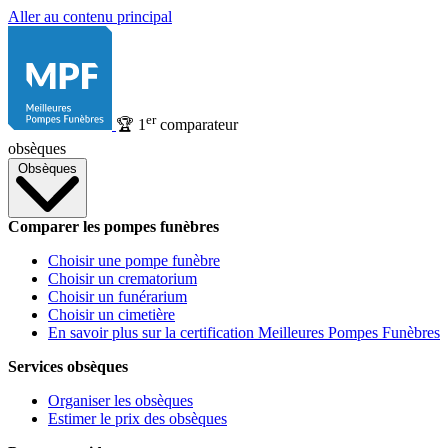
Aller au contenu principal
er
🏆
1
comparateur
obsèques
Obsèques
Comparer les pompes funèbres
Choisir une pompe funèbre
Choisir un crematorium
Choisir un funérarium
Choisir un cimetière
En savoir plus sur la certification Meilleures Pompes Funèbres
Services obsèques
Organiser les obsèques
Estimer le prix des obsèques