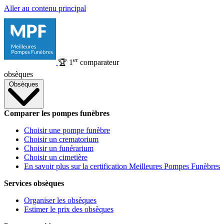
Aller au contenu principal
er
🏆
1
comparateur
obsèques
Obsèques
Comparer les pompes funèbres
Choisir une pompe funèbre
Choisir un crematorium
Choisir un funérarium
Choisir un cimetière
En savoir plus sur la certification Meilleures Pompes Funèbres
Services obsèques
Organiser les obsèques
Estimer le prix des obsèques