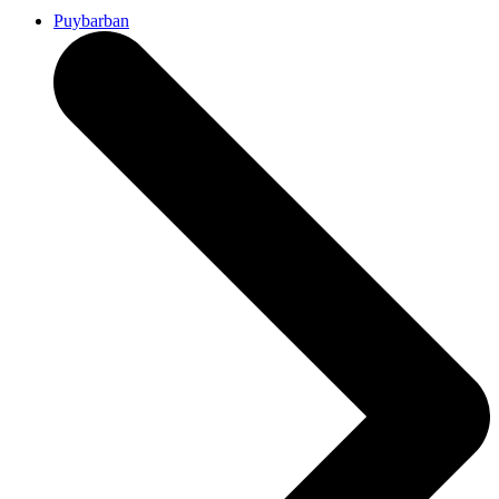
Puybarban