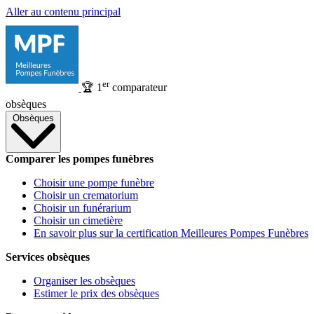
Aller au contenu principal
er
🏆
1
comparateur
obsèques
Obsèques
Comparer les pompes funèbres
Choisir une pompe funèbre
Choisir un crematorium
Choisir un funérarium
Choisir un cimetière
En savoir plus sur la certification Meilleures Pompes Funèbres
Services obsèques
Organiser les obsèques
Estimer le prix des obsèques