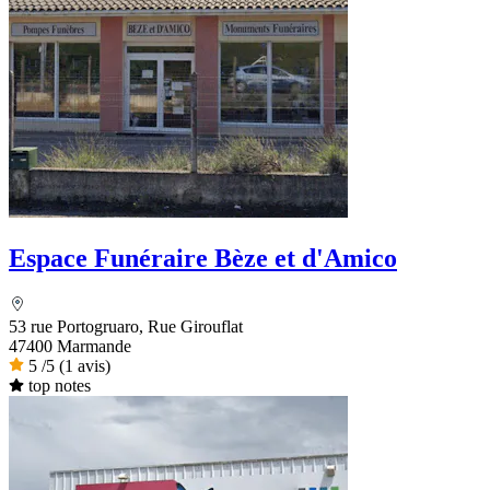
Espace Funéraire Bèze et d'Amico
53 rue Portogruaro, Rue Girouflat
47400 Marmande
5
/5
(1 avis)
top notes